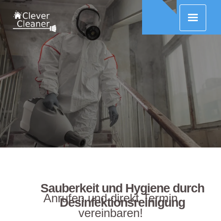
Sauberkeit und Hygiene durch
Anrufen und direkt Termin
Desinfektionsreinigung
vereinbaren!